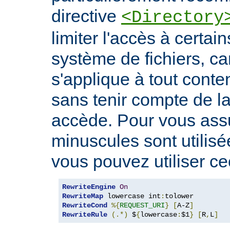
directive
<Directory
limiter l'accès à certa
système de fichiers, car
s'applique à tout conte
sans tenir compte de l
accède. Pour vous ass
minuscules sont utilis
vous pouvez utiliser cec
RewriteEngine
On
RewriteMap
 lowercase int
:
RewriteCond
%{
REQUEST_URI
}
[
A-Z
]
RewriteRule
(.*)
 $
{
lowercase
:
$1
}
[
R
,
L
]