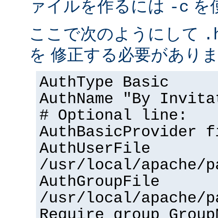
ァイルを作るには
を
-c
ここで次のようにして
.
を 修正する必要があり
AuthType Basic
AuthName "By Invita
# Optional line:
AuthBasicProvider f
AuthUserFile
/usr/local/apache/p
AuthGroupFile
/usr/local/apache/p
Require group Group