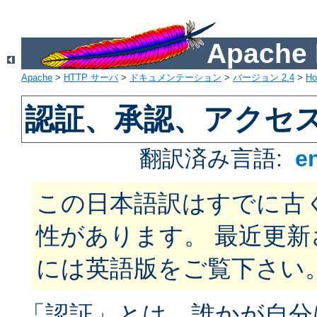
Apach
Apache
>
HTTP サーバ
>
ドキュメンテーション
>
バージョン 2.4
>
H
認証、承認、アクセ
翻訳済み言語:
e
この日本語訳はすでに古
性があります。 最近更
には英語版をご覧下さい
「認証」とは、誰かが自分