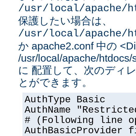
/usr/local/apache/h
保護したい場合は、
/usr/local/apache/h
か apache2.conf 中の <Dir
/usr/local/apache/htd
に 配置して、次のディ
とができます。
AuthType Basic
AuthName "Restricte
# (Following line o
AuthBasicProvider f