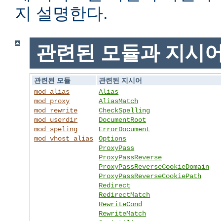
지 설명한다.
관련된 모듈과 지시
관련된 모듈
관련된 지시어
mod_alias
Alias
mod_proxy
AliasMatch
mod_rewrite
CheckSpelling
mod_userdir
DocumentRoot
mod_speling
ErrorDocument
mod_vhost_alias
Options
ProxyPass
ProxyPassReverse
ProxyPassReverseCookieDomain
ProxyPassReverseCookiePath
Redirect
RedirectMatch
RewriteCond
RewriteMatch