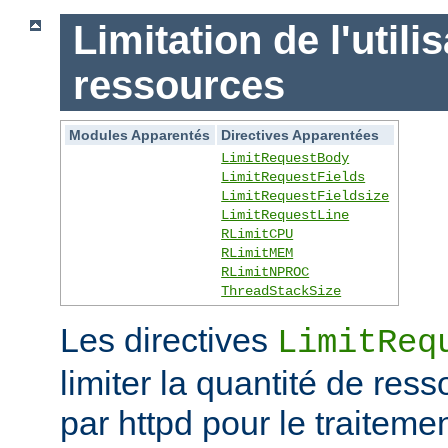
Limitation de l'utili
ressources
Modules Apparentés
Directives Apparentées
LimitRequestBody
LimitRequestFields
LimitRequestFieldsize
LimitRequestLine
RLimitCPU
RLimitMEM
RLimitNPROC
ThreadStackSize
Les directives
LimitReq
limiter la quantité de r
par httpd pour le traitem