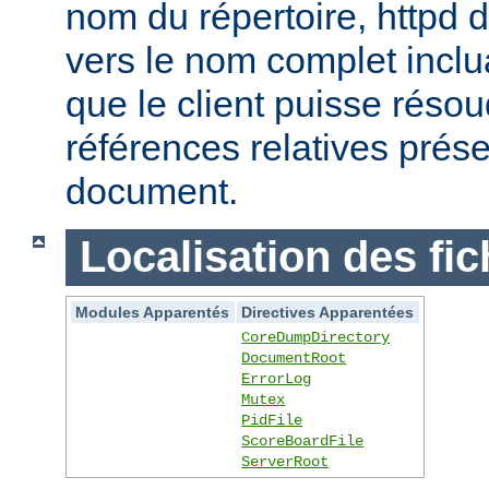
nom du répertoire, httpd do
vers le nom complet inclua
que le client puisse réso
références relatives prés
document.
Localisation des fic
Modules Apparentés
Directives Apparentées
CoreDumpDirectory
DocumentRoot
ErrorLog
Mutex
PidFile
ScoreBoardFile
ServerRoot