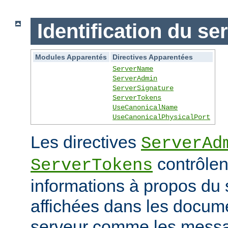
Identification du se
Modules Apparentés
Directives Apparentées
ServerName
ServerAdmin
ServerSignature
ServerTokens
UseCanonicalName
UseCanonicalPhysicalPort
Les directives
ServerAd
contrôlen
ServerTokens
informations à propos du 
affichées dans les docum
serveur comme les messag