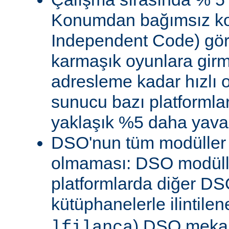
Konumdan bağımsız kod
Independent Code) göre
karmaşık oyunlara gir
adresleme kadar hızlı
sunucu bazı platformla
yaklaşık %5 daha yavaş 
DSO'nun tüm modüller 
olmaması: DSO modülle
platformlarda diğer DS
kütüphanelerle ilintile
) DSO meka
lfilanca