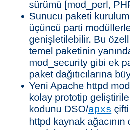
sürümü [mod_perl, PHP
Sunucu paketi kurulum
üçüncü parti modüllerl
genişletilebilir. Bu özel
temel paketinin yanın
mod_security gibi ek pa
paket dağıtıcılarına bü
Yeni Apache httpd modü
kolay prototip geliştiri
kodunu DSO/
çift
apxs
httpd kaynak ağacının 