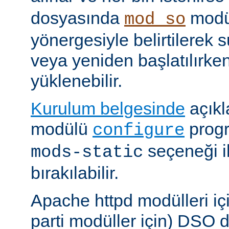
dosyasında
modü
mod_so
yönergesiyle belirtilerek 
veya yeniden başlatılırk
yüklenebilir.
Kurulum belgesinde
açıkl
modülü
prog
configure
seçeneği i
mods-static
bırakılabilir.
Apache httpd modülleri içi
parti modüller için) DSO d