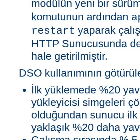
modülün yeni bir sürü
komutunun ardından
a
yaparak çalı
restart
HTTP Sunucusunda de
hale getirilmiştir.
DSO kullanımının götürüler
İlk yüklemede %20 yav
yükleyicisi simgeleri
olduğundan sunucu ilk 
yaklaşık %20 daha yava
Çalışma sırasında % 5