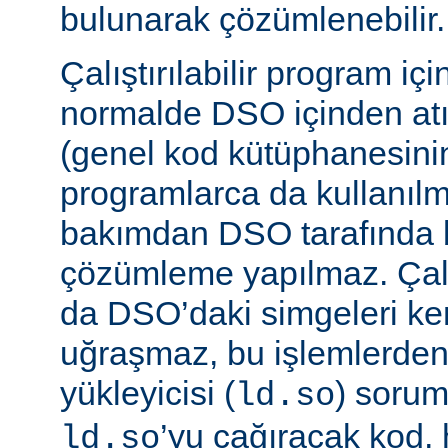
bulunarak çözümlenebilir.
Çalıştırılabilir program iç
normalde DSO içinden atı
(genel kod kütüphanesini
programlarca da kullanılm
bakımdan DSO tarafında b
çözümleme yapılmaz. Çalış
da DSO’daki simgeleri k
uğraşmaz, bu işlemlerde
yükleyicisi (
) sorum
ld.so
’yu çağıracak kod, he
ld.so