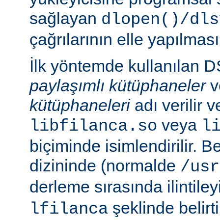
sağlayan
dlopen()/dls
çağrılarının elle yapılması
İlk yöntemde kullanılan 
paylaşımlı kütüphaneler
v
kütüphaneleri
adı verilir 
veya
libfilanca.so
l
biçiminde isimlendirilir. Be
dizininde (normalde
/usr
derleme sırasında ilintil
şeklinde belirtil
lfilanca