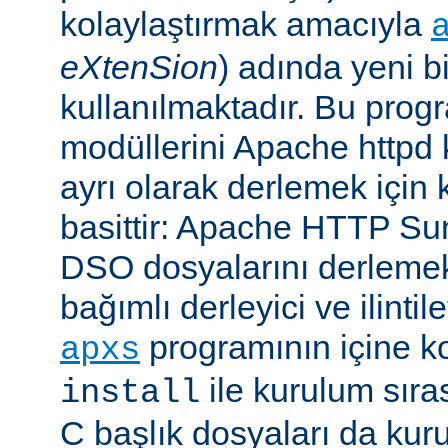
kolaylaştırmak amacıyla
eXtenSion
) adında yeni b
kullanılmaktadır. Bu pro
modüllerini Apache httpd
ayrı olarak derlemek için ku
basittir: Apache HTTP Su
DSO dosyalarını derlemek
bağımlı derleyici ve ilintil
programının içine k
apxs
ile kurulum sır
install
C başlık dosyaları da kur