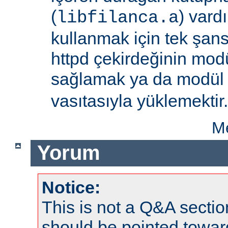
(
) vard
libfilanca.a
kullanmak için tek şan
httpd çekirdeğinin modü
sağlamak ya da modü
vasıtasıyla yüklemektir.
Me
Yorum
Notice:
This is not a Q&A sect
should be pointed towar