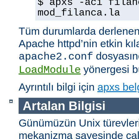
$ apxs -aci filan
mod_filanca.la
Tüm durumlarda derlenen
Apache httpd’nin etkin kıl
dosyasınd
apache2.conf
yönergesi bu
LoadModule
Ayrıntılı bilgi için
apxs bel
Artalan Bilgisi
Günümüzün Unix türevleri
mekanizma sayesinde çalışt