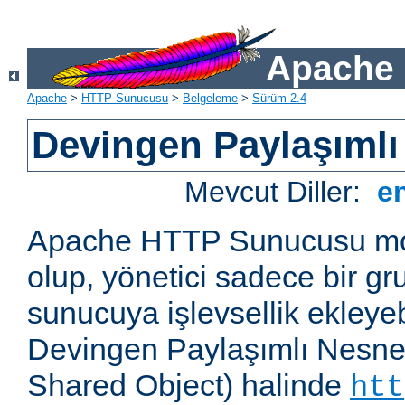
Apache 
Apache
>
HTTP Sunucusu
>
Belgeleme
>
Sürüm 2.4
Devingen Paylaşımlı
Mevcut Diller:
e
Apache HTTP Sunucusu mod
olup, yönetici sadece bir g
sunucuya işlevsellik ekleyebi
Devingen Paylaşımlı Nesne
Shared Object) halinde
htt