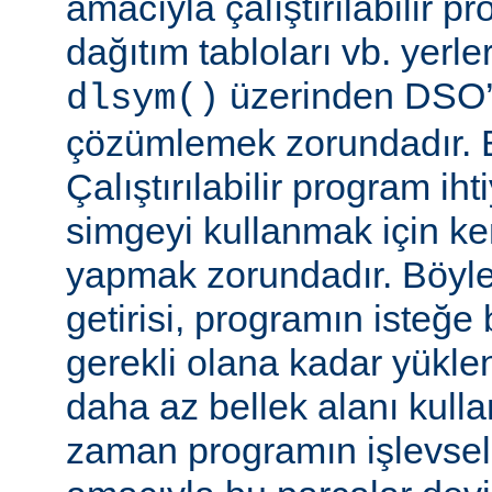
amacıyla çalıştırılabilir 
dağıtım tabloları vb. yerl
üzerinden DSO’d
dlsym()
çözümlemek zorundadır. B
Çalıştırılabilir program i
simgeyi kullanmak için k
yapmak zorundadır. Böyl
getirisi, programın isteğe 
gerekli olana kadar yükl
daha az bellek alanı kullan
zaman programın işlevsell