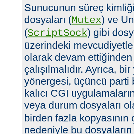
Sunucunun süreç kimliğin
dosyaları (
) ve Un
Mutex
(
) gibi dosy
ScriptSock
üzerindeki mevcudiyetle
olarak devam ettiğinde
çalışılmalıdır. Ayrıca, bi
yönergesi, üçüncü parti 
kalıcı CGI uygulamalarına 
veya durum dosyaları ola
birden fazla kopyasının 
nedeniyle bu dosyaların