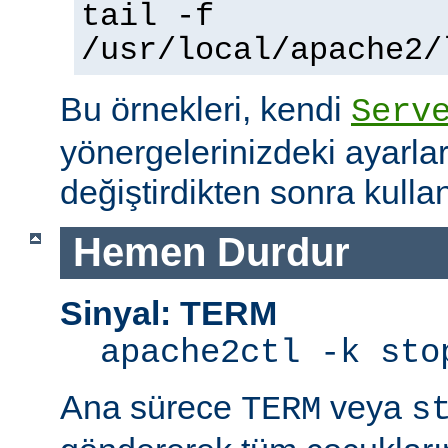
tail -f
/usr/local/apache2/
Bu örnekleri, kendi
Serv
yönergelerinizdeki ayarla
değiştirdikten sonra kullan
Hemen Durdur
Sinyal: TERM
apache2ctl -k sto
Ana sürece
veya
TERM
s