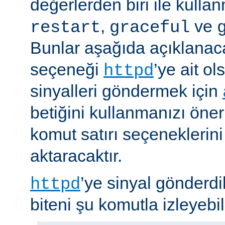
değerlerden biri ile kulla
,
ve
restart
graceful
Bunlar aşağıda açıklanaca
seçeneği
’ye ait o
httpd
sinyalleri göndermek için
betiğini kullanmanızı öner
komut satırı seçeneklerin
aktaracaktır.
’ye sinyal gönderdi
httpd
biteni şu komutla izleyebili