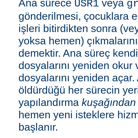
Ana sürece
veya
USR1
g
gönderilmesi, çocuklara e
işleri bitirdikten sonra (v
yoksa hemen) çıkmaların
demektir. Ana süreç kend
dosyalarını yeniden okur 
dosyalarını yeniden açar.
öldürdüğü her sürecin yer
yapılandırma
kuşağından
hemen yeni isteklere hiz
başlanır.