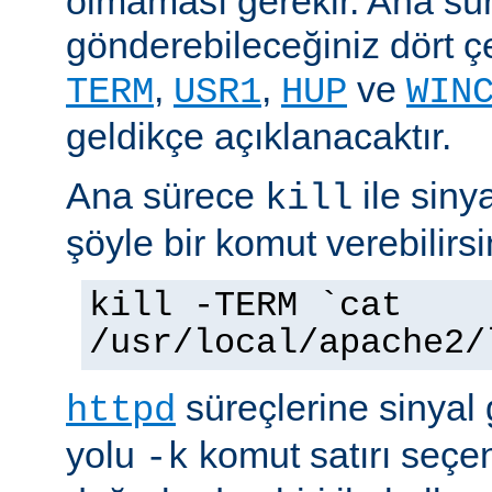
olmaması gerekir. Ana sü
gönderebileceğiniz dört çe
,
,
ve
TERM
USR1
HUP
WIN
geldikçe açıklanacaktır.
Ana sürece
ile siny
kill
şöyle bir komut verebilirsi
kill -TERM `cat
/usr/local/apache2/
süreçlerine sinyal
httpd
yolu
komut satırı seçe
-k