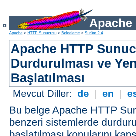
Apache 
Apache
>
HTTP Sunucusu
>
Belgeleme
>
Sürüm 2.4
Apache HTTP Sunu
Durdurulması ve Ye
Başlatılması
Mevcut Diller:
de
|
en
|
e
Bu belge Apache HTTP Su
benzeri sistemlerde durdur
başlatılması konularını kap