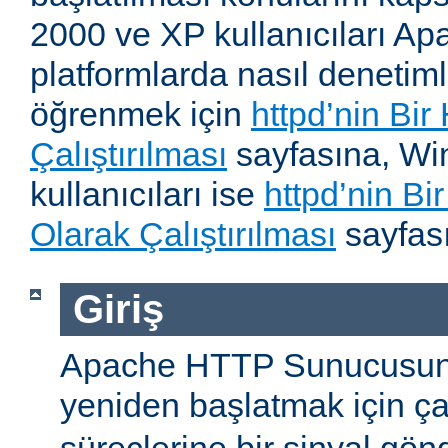
2000 ve XP kullanıcıları A
platformlarda nasıl denetiml
öğrenmek için
httpd’nin Bir
Çalıştırılması
sayfasına, W
kullanıcıları ise
httpd’nin B
Olarak Çalıştırılması
sayfası
Giriş
Apache HTTP Sunucusun
yeniden başlatmak için ç
süreçlerine bir sinyal gön