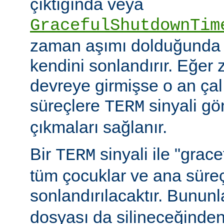
çıktığında veya
GracefulShutdownTim
zaman aşımı dolduğunda 
kendini sonlandırır. Eğer
devreye girmişse o an ça
süreçlere
sinyali g
TERM
çıkmaları sağlanır.
Bir
sinyali ile "grac
TERM
tüm çocuklar ve ana sür
sonlandırılacaktır. Bununla
dosyası da silineceğinden