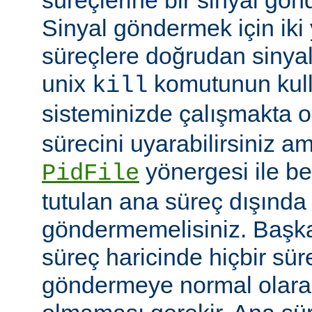
Sinyal göndermek için iki yo
süreçlere doğrudan sinya
unix
komutunun kulla
kill
sisteminizde çalışmakta o
sürecini uyarabilirsiniz a
yönergesi ile be
PidFile
tutulan ana süreç dışında 
göndermemelisiniz. Başka 
süreç haricinde hiçbir sür
göndermeye normal olarak