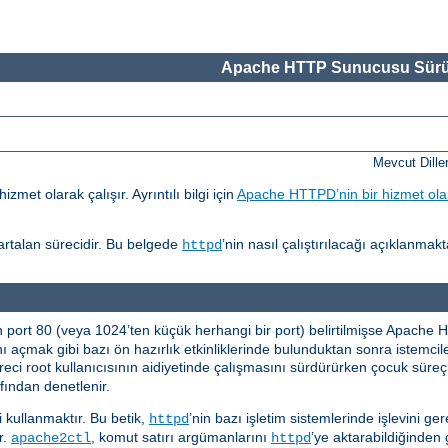
Apache HTTP Sunucusu Sürü
Mevcut Dille
et olarak çalışır. Ayrıntılı bilgi için
Apache HTTPD’nin bir hizmet olar
r artalan sürecidir. Bu belgede
’nin nasıl çalıştırılacağı açıklanmakt
httpd
n port 80 (veya 1024’ten küçük herhangi bir port) belirtilmişse Apach
nı açmak gibi bazı ön hazırlık etkinliklerinde bulunduktan sonra istemci
eci root kullanıcısının aidiyetinde çalışmasını sürdürürken çocuk süreçle
fından denetlenir.
i kullanmaktır. Bu betik,
’nin bazı işletim sistemlerinde işlevini ger
httpd
ır.
, komut satırı argümanlarını
’ye aktarabildiğinden 
apache2ctl
httpd