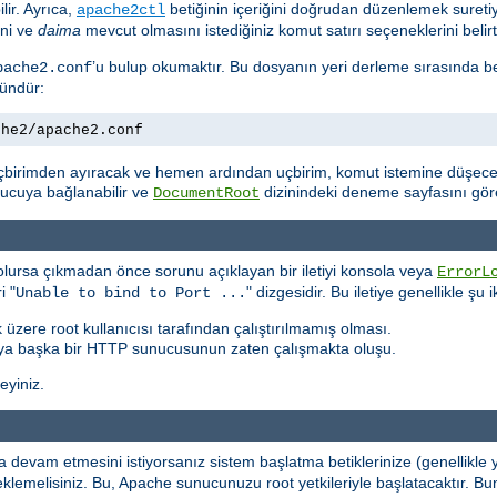
lir. Ayrıca,
betiğinin içeriğini doğrudan düzenlemek suretiyl
apache2ctl
ini ve
daima
mevcut olmasını istediğiniz komut satırı seçeneklerini belirte
’u bulup okumaktır. Bu dosyanın yeri derleme sırasında b
pache2.conf
kündür:
che2/apache2.conf
çbirimden ayıracak ve hemen ardından uçbirim, komut istemine düşecek
unucuya bağlanabilir ve
dizinindeki deneme sayfasını göreb
DocumentRoot
lursa çıkmadan önce sorunu açıklayan bir iletiyi konsola veya
ErrorL
i "
" dizgesidir. Bu iletiye genellikle şu
Unable to bind to Port ...
 üzere root kullanıcısı tarafından çalıştırılmamış olması.
ya başka bir HTTP sunucusunun zaten çalışmakta oluşu.
leyiniz.
devam etmesini istiyorsanız sistem başlatma betiklerinize (genellikle
rı eklemelisiniz. Bu, Apache sunucunuzu root yetkileriyle başlatacaktı