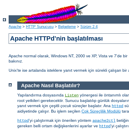
Apache
>
HTTP Sunucusu
>
Belgeleme
>
Sürüm 2.4
Apache HTTPd’nin başlatılması
Apache normal olarak, Windows NT, 2000 ve XP, Vista ve 7'de bir hizm
bakınız.
Unix’te ise artalanda isteklere yanıt vermek için sürekli çalışan bi
Apache Nasıl Başlatılır?
Yapılandırma dosyasında
yönergesi ile öntanımlı ola
Listen
root yetkileri gerekecektir. Sunucu başlatılıp günlük dosyaları
yanıt vermek için çeşitli
çocuk
süreçler başlatır. Ana
sür
httpd
aidiyetinde çalışır. Bu işlem seçilen
Çok Süreçlilik Modülü
tara
’yi çalıştırmak için önerilen yöntem
betiğin
httpd
apache2ctl
gereken belli ortam değişkenlerini ayarlar ve
’yi çalıştır
httpd