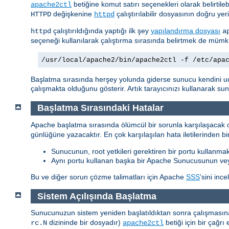
betiğine komut satırı seçenekleri olarak belirtilebi
apache2ctl
değişkenine
çalıştırılabilir dosyasının doğru yer
HTTPD
httpd
çalıştırıldığında yaptığı ilk şey
yapılandırma dosyası
httpd
a
seçeneği kullanılarak çalıştırma sırasında belirtmek de müm
/usr/local/apache2/bin/apache2ctl -f /etc/apa
Başlatma sırasında herşey yolunda giderse sunucu kendini u
çalışmakta olduğunu gösterir. Artık tarayıcınızı kullanarak s
Başlatma Sırasındaki Hatalar
Apache başlatma sırasında ölümcül bir sorunla karşılaşacak o
günlüğüne yazacaktır. En çok karşılaşılan hata iletilerinden bir
Sunucunun, root yetkileri gerektiren bir portu kullanmak
Aynı portu kullanan başka bir Apache Sunucusunun ve
Bu ve diğer sorun çözme talimatları için Apache
SSS
’sini ince
Sistem Açılışında Başlatma
Sunucunuzun sistem yeniden başlatıldıktan sonra çalışmasına 
dizininde bir dosyadır)
betiği için bir çağ
rc.N
apache2ctl