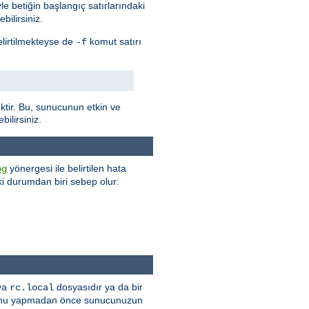
e betiğin başlangıç satırlarındaki
bilirsiniz.
elirtilmekteyse de
komut satırı
-f
tir. Bu, sunucunun etkin ve
ilirsiniz.
yönergesi ile belirtilen hata
og
 iki durumdan biri sebep olur:
 ya
dosyasıdır ya da bir
rc.local
r. Bunu yapmadan önce sunucunuzun