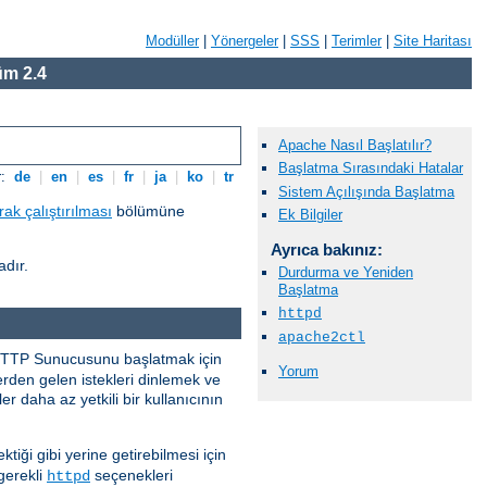
Modüller
|
Yönergeler
|
SSS
|
Terimler
|
Site Haritası
m 2.4
Apache Nasıl Başlatılır?
Başlatma Sırasındaki Hatalar
r:
de
|
en
|
es
|
fr
|
ja
|
ko
|
tr
Sistem Açılışında Başlatma
ak çalıştırılması
bölümüne
Ek Bilgiler
Ayrıca bakınız:
adır.
Durdurma ve Yeniden
Başlatma
httpd
apache2ctl
e HTTP Sunucusunu başlatmak için
Yorum
lerden gelen istekleri dinlemek ve
r daha az yetkili bir kullanıcının
ektiği gibi yerine getirebilmesi için
gerekli
seçenekleri
httpd