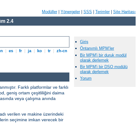
Modüller
|
Yönergeler
|
SSS
|
Terimler
|
Site Haritası
m 2.4
Giriş
Öntanımlı MPM’ler
en
|
es
|
fr
|
ja
|
ko
|
tr
|
zh-cn
Bir MPM'i bir duruk modül
olarak derlemek
.
Bir MPM'i bir DSO modülü
olarak derlemek
Yorum
ıştır. Farklı platformlar ve farklı
pd, geniş ortam çeşitliliğini daima
sırasında veya çalışma anında
adı verilen ve makine üzerindeki
lerin seçimine imkan verecek bir