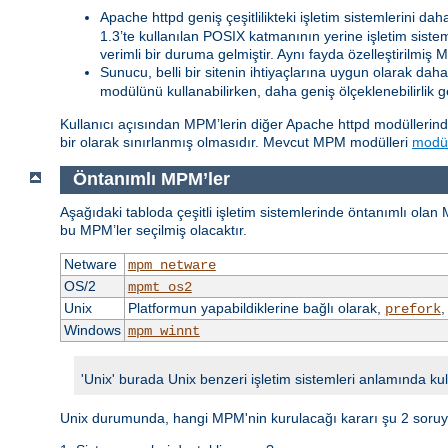
Apache httpd geniş çeşitlilikteki işletim sistemlerini da
1.3’te kullanılan POSIX katmanının yerine işletim sis
verimli bir duruma gelmiştir. Aynı fayda özelleştirilmiş 
Sunucu, belli bir sitenin ihtiyaçlarına uygun olarak daha 
modülünü kullanabilirken, daha geniş ölçeklenebilirlik g
Kullanıcı açısından MPM’lerin diğer Apache httpd modüllerind
bir olarak sınırlanmış olmasıdır. Mevcut MPM modülleri
modül
Öntanımlı MPM’ler
Aşağıdaki tabloda çeşitli işletim sistemlerinde öntanımlı olan
bu MPM’ler seçilmiş olacaktır.
Netware
mpm_netware
OS/2
mpmt_os2
Unix
Platformun yapabildiklerine bağlı olarak,
prefork
Windows
mpm_winnt
'Unix' burada Unix benzeri işletim sistemleri anlamında kul
Unix durumunda, hangi MPM'nin kurulacağı kararı şu 2 soruya 