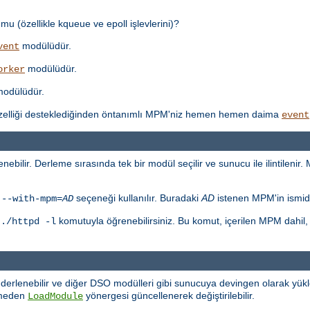
mu (özellikle kqueue ve epoll işlevlerini)?
modülüdür.
vent
modülüdür.
orker
odülüdür.
özelliği desteklediğinden öntanımlı MPM'niz hemen hemen daima
event
ebilir. Derleme sırasında tek bir modül seçilir ve sunucu ile ilintilenir.
n
seçeneği kullanılır. Buradaki
AD
istenen MPM'in ismidi
--with-mpm=
AD
u
komutuyla öğrenebilirsiniz. Bu komut, içerilen MPM dahil
./httpd -l
derlenebilir ve diğer DSO modülleri gibi sunucuya devingen olarak yük
rmeden
yönergesi güncellenerek değiştirilebilir.
LoadModule