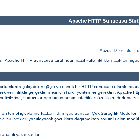
Apache HTTP Sunucusu Sürü
Mevcut Diller:
de
|
ın Apache HTTP Sunucusu tarafından nasıl kullanıldıkları açıklanmıştır
rtamlarda çalışabilen güçlü ve esnek bir HTTP sunucusu olarak tasarlanm
sek verimlilikle gerçeklenmesi için farklı yöntemler gerektirir. Apache htt
neticilerine, sunucularında bulunmasını istedikleri özellikleri derleme 
emel işlevlerine kadar indirmiştir. Sunucu, Çok Süreçlilik Modülleri 
 ve bu istekleri yanıtlayacak çocuklara dağıtmaktan sorumlu olan modül
 önemli yarar sağlar: