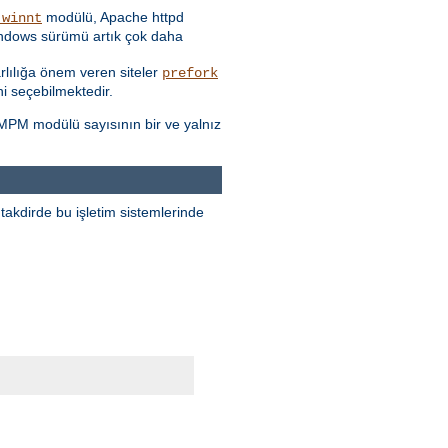
modülü, Apache httpd
_winnt
Windows sürümü artık çok daha
rarlılığa önem veren siteler
prefork
i seçebilmektedir.
 MPM modülü sayısının bir ve yalnız
takdirde bu işletim sistemlerinde