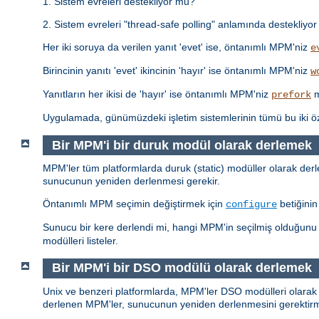
1. Sistem evreleri destekliyor mu?
2. Sistem evreleri "thread-safe polling" anlamında destekliyor 
Her iki soruya da verilen yanıt 'evet' ise, öntanımlı MPM'niz
e
Birincinin yanıtı 'evet' ikincinin 'hayır' ise öntanımlı MPM'niz
w
Yanıtların her ikisi de 'hayır' ise öntanımlı MPM'niz
m
prefork
Uygulamada, günümüzdeki işletim sistemlerinin tümü bu iki 
Bir MPM'i bir duruk modül olarak derlemek
MPM'ler tüm platformlarda duruk (static) modüller olarak derlen
sunucunun yeniden derlenmesi gerekir.
Öntanımlı MPM seçimin değiştirmek için
betiğini
configure
Sunucu bir kere derlendi mi, hangi MPM'in seçilmiş olduğun
modülleri listeler.
Bir MPM'i bir DSO modülü olarak derlemek
Unix ve benzeri platformlarda, MPM'ler DSO modülleri olarak 
derlenen MPM'ler, sunucunun yeniden derlenmesini gerekti