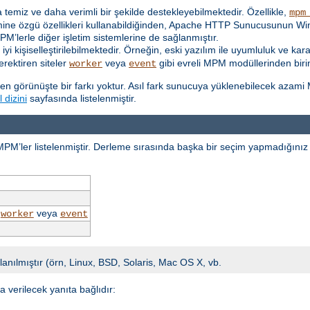
ha temiz ve daha verimli bir şekilde destekleyebilmektedir. Özellikle,
mpm
temine özgü özellikleri kullanabildiğinden, Apache HTTP Sunucusunun 
MPM’lerle diğer işletim sistemlerine de sağlanmıştır.
iyi kişiselleştirilebilmektedir. Örneğin, eski yazılım ile uyumluluk ve ka
erektiren siteler
veya
gibi evreli MPM modüllerinden birin
worker
event
en görünüşte bir farkı yoktur. Asıl fark sunucuya yüklenebilecek azami
 dizini
sayfasında listelenmiştir.
 MPM’ler listelenmiştir. Derleme sırasında başka bir seçim yapmadığınız 
,
veya
worker
event
lanılmıştır (örn, Linux, BSD, Solaris, Mac OS X, vb.
verilecek yanıta bağlıdır: