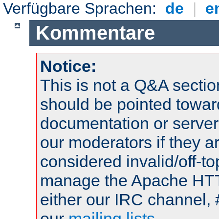
Verfügbare Sprachen:
de
|
e
Kommentare
Notice:
This is not a Q&A sect
should be pointed towar
documentation or serve
our moderators if they a
considered invalid/off-t
manage the Apache HTTP
either our IRC channel, 
our
mailing lists
.