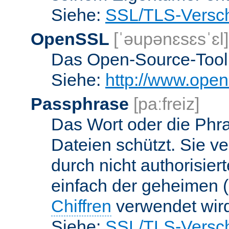
Siehe:
SSL/TLS-Versch
OpenSSL
[ˈəupənɛsɛsˈɛl]
Das Open-Source-Toolk
Siehe:
http://www.open
Passphrase
[paːfreiz]
Das Wort oder die Phra
Dateien schützt. Sie v
durch nicht authorisier
einfach der geheimen (
Chiffren
verwendet wir
Siehe:
SSL/TLS-Versch