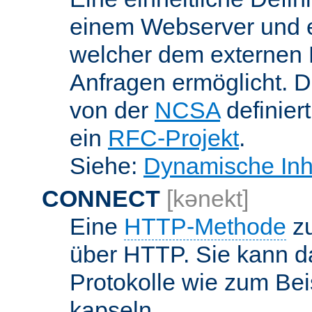
einem Webserver und 
welcher dem externen
Anfragen ermöglicht. Di
von der
NCSA
definier
ein
RFC-Projekt
.
Siehe:
Dynamische Inh
CONNECT
[kənekt]
Eine
HTTP-Methode
zu
über HTTP. Sie kann d
Protokolle wie zum Bei
kapseln.