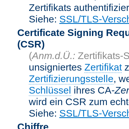
Zertifikats authentifizier
Siehe:
SSL/TLS-Versch
Certificate Signing Req
(CSR)
(
Anm.d.Ü.:
Zertifikats-
unsigniertes
Zertifikat
z
Zertifizierungsstelle
, w
Schlüssel
ihres CA-
Zer
wird ein CSR zum echte
Siehe:
SSL/TLS-Versch
Chiffre