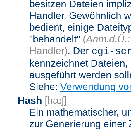
besitzen Dateien impli
Handler. Gewöhnlich w
bedient, einige Dateit
"behandelt"
(
Anm.d.Ü.:
Handler)
. Der
cgi-sc
kennzeichnet Dateien, 
ausgeführt werden soll
Siehe:
Verwendung vo
Hash
[hæʃ]
Ein mathematischer, u
zur Generierung einer 