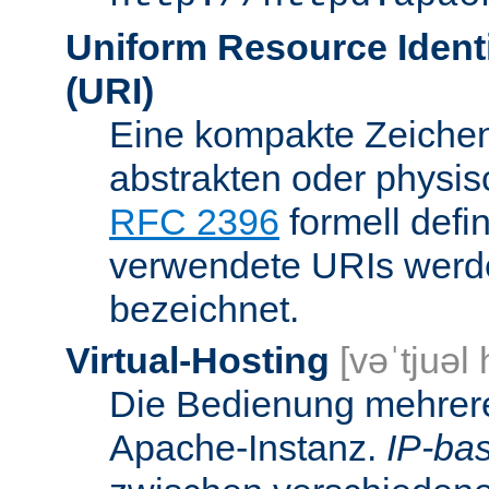
Uniform Resource Identi
(URI)
Eine kompakte Zeichenf
abstrakten oder physis
RFC 2396
formell defi
verwendete URIs werde
bezeichnet.
Virtual-Hosting
[vəˈtjuəl
Die Bedienung mehrere
Apache-Instanz.
IP-bas