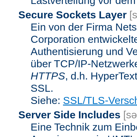
Lastverteilung vor dem
Secure Sockets Layer
[
Ein von der Firma Ne
Corporation entwickelt
Authentisierung und V
über TCP/IP-Netzwerke.
HTTPS
, d.h. HyperTex
SSL.
Siehe:
SSL/TLS-Versch
Server Side Includes
[sə
Eine Technik zum Einb