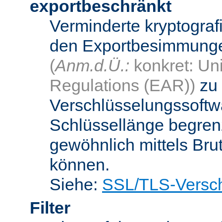
exportbeschränkt
Verminderte kryptograf
den Exportbesimmungen
(
Anm.d.Ü.:
konkret: Uni
Regulations (EAR))
zu 
Verschlüsselungssoftwa
Schlüssellänge begren
gewöhnlich mittels Bru
können.
Siehe:
SSL/TLS-Versch
Filter