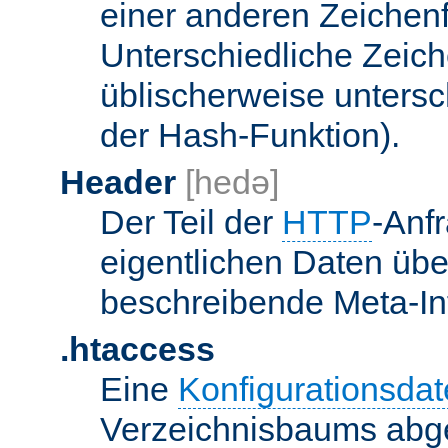
einer anderen Zeichenf
Unterschiedliche Zeic
üblischerweise unters
der Hash-Funktion).
Header
[hedə]
Der Teil der
HTTP
-Anf
eigentlichen Daten über
beschreibende Meta-Inf
.htaccess
Eine
Konfigurationsdat
Verzeichnisbaums abge