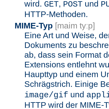
wird.
,
und
GET
POST
P
HTTP-Methoden.
MIME-Typ
[maim tyːp]
Eine Art und Weise, de
Dokuments zu beschrei
ab, dass sein Format d
Extensions entlehnt wu
Haupttyp und einem Unt
Schrägstrich. Einige B
und
image/gif
appl
HTTP wird der MIME-T