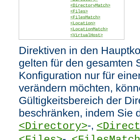
<DirectoryMatch>
<Files>
<FilesMatch>
<Location>
<LocationMatch>
<VirtualHost>
Direktiven in den Hauptko
gelten für den gesamten 
Konfiguration nur für eine
verändern möchten, könn
Gültigkeitsbereich der Dir
beschränken, indem Sie d
-,
<Directory>
<Direc
-,
<Files>
<FilesMatc