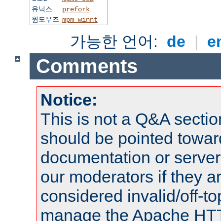
유닉스
prefork
윈도우즈
mpm_winnt
가능한 언어:
de
|
e
Comments
Notice:
This is not a Q&A sect
should be pointed towar
documentation or serve
our moderators if they a
considered invalid/off-t
manage the Apache HTTP