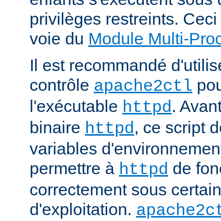
privilèges restreints. Ceci
voie du
Module Multi-Pr
Il est recommandé d'utilise
contrôle
pou
apache2ctl
l'exécutable
. Avan
httpd
binaire
, ce script d
httpd
variables d'environnemen
permettre à
de fon
httpd
correctement sous certai
d'exploitation.
apache2c