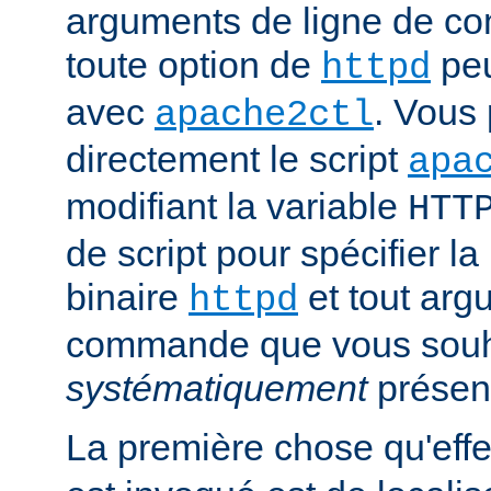
arguments de ligne de co
toute option de
peu
httpd
avec
. Vous 
apache2ctl
directement le script
apa
modifiant la variable
HTT
de script pour spécifier la
binaire
et tout arg
httpd
commande que vous souha
systématiquement
présen
La première chose qu'eff