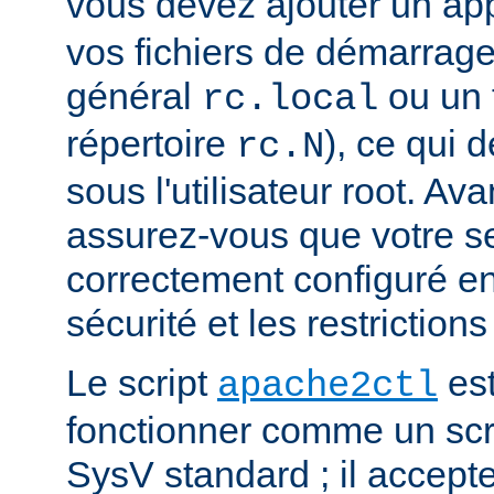
vous devez ajouter un ap
vos fichiers de démarrag
général
ou un 
rc.local
répertoire
), ce qui
rc.N
sous l'utilisateur root. Ava
assurez-vous que votre s
correctement configuré en
sécurité et les restriction
Le script
est
apache2ctl
fonctionner comme un scrip
SysV standard ; il accept