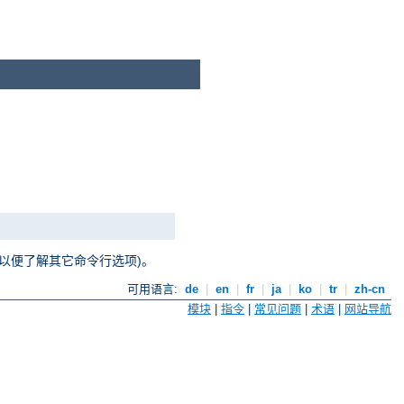
以便了解其它命令行选项)。
可用语言:
de
|
en
|
fr
|
ja
|
ko
|
tr
|
zh-cn
模块
|
指令
|
常见问题
|
术语
|
网站导航