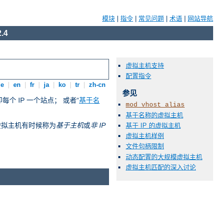
模块
|
指令
|
常见问题
|
术语
|
网站导航
.4
虚拟主机支持
配置指令
de
|
en
|
fr
|
ja
|
ko
|
tr
|
zh-cn
参见
即每个 IP 一个站点； 或者“
基于名
mod_vhost_alias
基于名称的虚拟主机
称的虚拟主机有时候称为
基于主机
或
非 IP
基于 IP 的虚拟主机
虚拟主机样例
文件句柄限制
动态配置的大规模虚拟主机
虚拟主机匹配的深入讨论