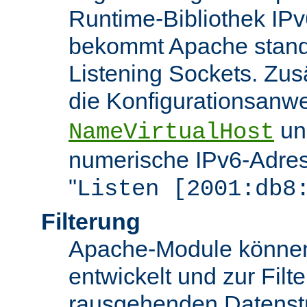
Runtime-Bibliothek IPv6
bekommt Apache stand
Listening Sockets. Zusä
die Konfigurationsan
u
NameVirtualHost
numerische IPv6-Adres
"
Listen [2001:db8
Filterung
Apache-Module können j
entwickelt und zur Filt
rausgehenden Datenst