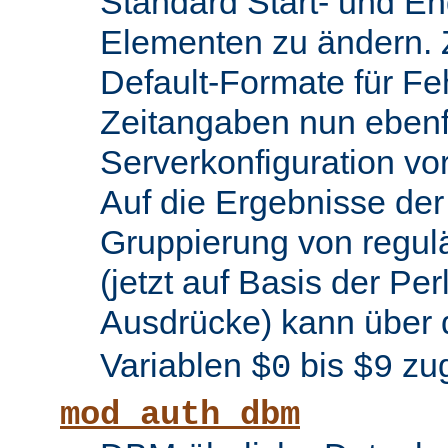
Standard Start- und En
Elementen zu ändern.
Default-Formate für F
Zeitangaben nun ebenfa
Serverkonfiguration 
Auf die Ergebnisse de
Gruppierung von regul
(jetzt auf Basis der Per
Ausdrücke) kann über 
Variablen
bis
zug
$0
$9
mod_auth_dbm