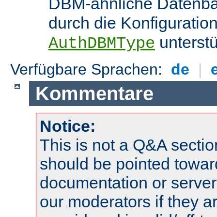
DBM-ähnliche Datenba
durch die Konfigurati
unterstü
AuthDBMType
Verfügbare Sprachen:
de
|
Kommentare
Notice:
This is not a Q&A sect
should be pointed towar
documentation or serve
our moderators if they a