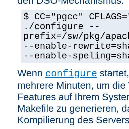
den DSO-Mechanismus:
$ CC="pgcc" CFLAGS=
./configure --
prefix=/sw/pkg/apac
--enable-rewrite=sh
--enable-speling=sh
Wenn
startet
configure
mehrere Minuten, um die 
Features auf Ihrem Syste
Makefile zu generieren, d
Kompilierung des Servers