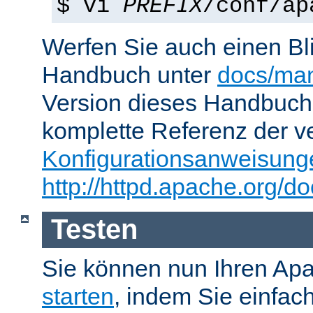
$ vi
PREFIX
/conf/ap
Werfen Sie auch einen Bl
Handbuch unter
docs/man
Version dieses Handbuch
komplette Referenz der v
Konfigurationsanweisung
http://httpd.apache.org/do
Testen
Sie können nun Ihren Ap
starten
, indem Sie einfac