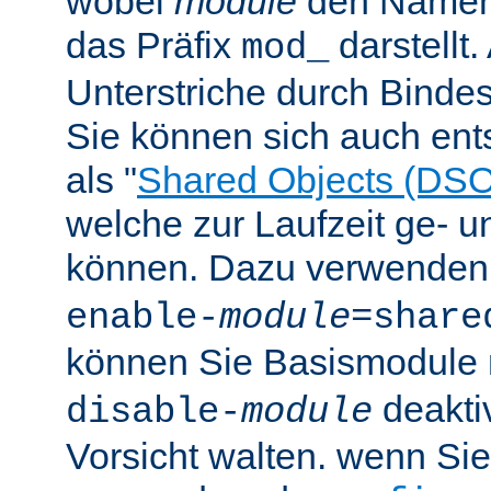
wobei
module
den Namen
das Präfix
darstellt
mod_
Unterstriche durch Bindes
Sie können sich auch en
als "
Shared Objects (DSO
welche zur Laufzeit ge- 
können. Dazu verwenden 
enable-
module
=share
können Sie Basismodule 
deakti
disable-
module
Vorsicht walten. wenn Si