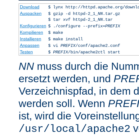
Download
$ lynx http://httpd.apache.org/downl
Auspacken
$ gzip -d httpd-2_1_
NN
.tar.gz
$ tar xvf httpd-2_1_
NN
.tar
Konfigurieren
$ ./configure --prefix=
PREFIX
Kompilieren
$ make
Installieren
$ make install
Anpassen
$ vi
PREFIX
/conf/apache2.conf
Testen
$
PREFIX
/bin/apache2ctl start
NN
muss durch die Numme
ersetzt werden, und
PRE
Verzeichnispfad, in dem de
werden soll. Wenn
PREF
ist, wird die Voreinstellun
v
/usr/local/apache2